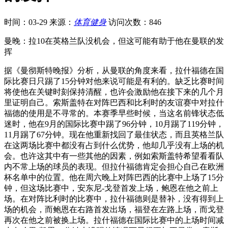
时间：03-29
来源：
体育健身
访问次数：846
曼晚：拉10在英格兰队没机会，但这可能有助于他在曼联的发
挥
据《曼彻斯特晚报》分析，从曼联的角度来看，拉什福德在国
际比赛日只踢了15分钟对他来说可能是有利的。缺乏比赛时间
将使他在关键时刻保持清醒，也许会激励他在接下来的几个月
里证明自己。索斯盖特在对阵巴西和比利时的友谊赛中对拉什
福德的使用是不寻常的。本赛季早些时候，当这名前锋状态低
迷时，他在9月的国际比赛中踢了96分钟，10月踢了119分钟，
11月踢了67分钟。现在他重新找回了最佳状态，而且英格兰队
在这两场比赛中都没有占到什么优势，他却几乎没有上场的机
会。也许这其中有一些其他的因素，例如索斯盖特希望看看队
内不常上场的球员的表现。但拉什福德肯定会担心自己在欧洲
杯名单中的位置。他在周六晚上对阵巴西的比赛中上场了15分
钟，但这场比赛中，安东尼-戈登首发上场，鲍恩在他之前上
场。在对阵比利时的比赛中，拉什福德则是替补，没有得到上
场的机会，而鲍恩在右路首发出场，福登在左路上场，而戈登
再次在他之前被换上场。拉什福德在国际比赛中的上场时间减