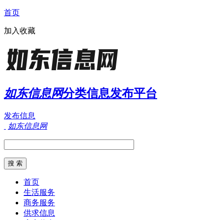
首页
加入收藏
如东信息网
分类信息发布平台
发布信息
如东信息网
首页
生活服务
商务服务
供求信息