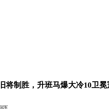
兰旧将制胜，升班马爆大冷10卫冕
冕冠军