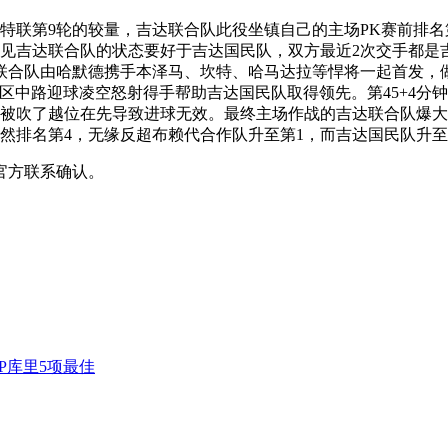
特联第9轮的较量，吉达联合队此役坐镇自己的主场PK赛前排名
见吉达联合队的状态要好于吉达国民队，双方最近2次交手都是
联合队由哈默德携手本泽马、坎特、哈马达拉等悍将一起首发，
区中路迎球凌空怒射得手帮助吉达国民队取得领先。第45+4分
球被吹了越位在先导致进球无效。最终主场作战的吉达联合队爆
依然排名第4，无缘反超布赖代合作队升至第1，而吉达国民队升至
官方联系确认。
P库里5项最佳